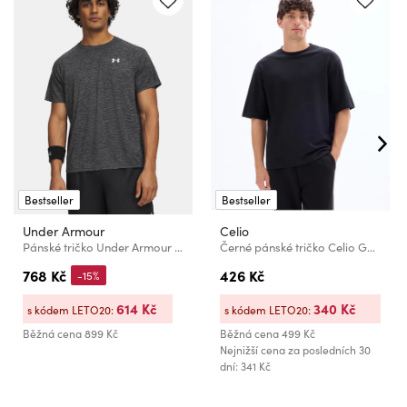
Bestseller
Bestseller
Under Armour
Celio
Pánské tričko Under Armour UA Tech Textured SS-BLK
Černé pánské tričko Celio Gehem
768 Kč
426 Kč
-15%
614 Kč
340 Kč
s kódem LETO20:
s kódem LETO20:
Běžná cena
899 Kč
Běžná cena
499 Kč
Nejnižší cena za posledních 30
dní: 341 Kč