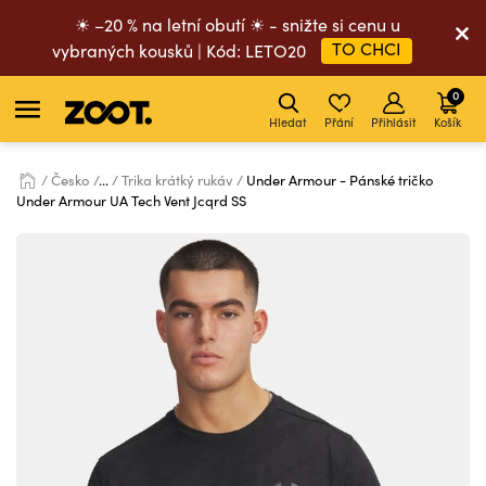
☀ –20 % na letní obutí ☀ - snižte si cenu u
TO CHCI
vybraných kousků | Kód: LETO20
0
Hledat
Přání
Přihlásit
Košík
Česko
...
Trika krátký rukáv
Under Armour - Pánské tričko
Under Armour UA Tech Vent Jcqrd SS