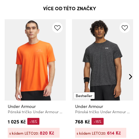
VÍCE OD TÉTO ZNAČKY
Bestseller
Under Armour
Under Armour
Pánské tričko Under Armour Vanish Energy SS
Pánské tričko Under Armour UA Tech Textured SS-BLK
1 025 Kč
768 Kč
-15%
-15%
820 Kč
614 Kč
s kódem LETO20:
s kódem LETO20: