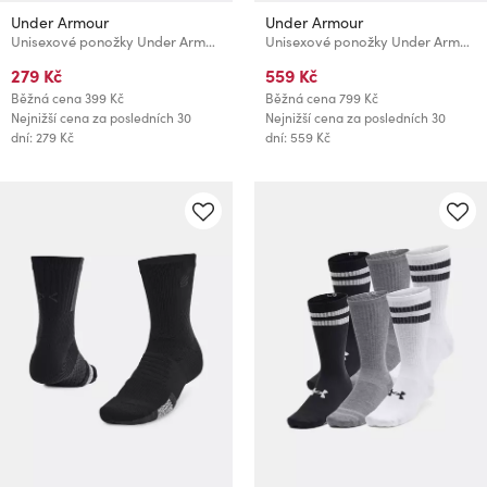
Under Armour
Under Armour
Unisexové ponožky Under Armour UA Perf Tech Nov Crew (3 páry)
Unisexové ponožky Under Armour UA AD Run Cushion NS (3 páry)
279 Kč
559 Kč
Běžná cena
399 Kč
Běžná cena
799 Kč
Nejnižší cena za posledních 30
Nejnižší cena za posledních 30
dní: 279 Kč
dní: 559 Kč