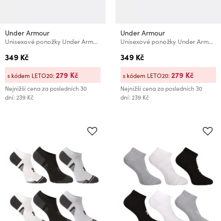
Under Armour
Under Armour
Unisexové ponožky Under Armour UA Performance Tech NS (3 páry)
Unisexové ponožky Under Armour UA Performance Tech Low (3 páry)
349 Kč
349 Kč
279 Kč
279 Kč
s kódem LETO20:
s kódem LETO20:
Nejnižší cena za posledních 30
Nejnižší cena za posledních 30
dní: 239 Kč
dní: 239 Kč