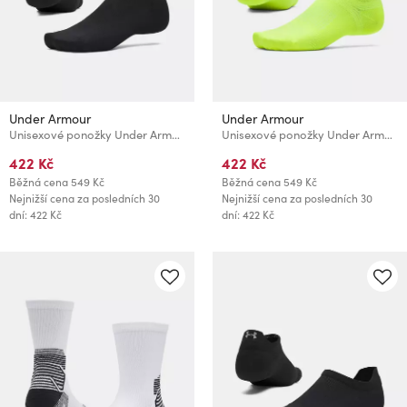
Under Armour
Under Armour
Unisexové ponožky Under Armour UA Velociti Lite 1pk Crew
Unisexové ponožky Under Armour UA Velociti Lite 1pk Crew
422 Kč
422 Kč
Běžná cena
549 Kč
Běžná cena
549 Kč
Nejnižší cena za posledních 30
Nejnižší cena za posledních 30
dní: 422 Kč
dní: 422 Kč