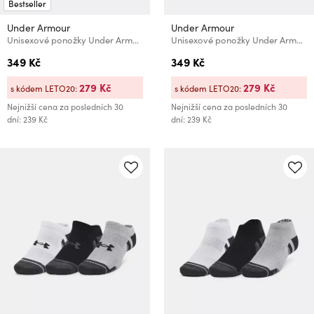
Bestseller
Under Armour
Under Armour
Unisexové ponožky Under Armour UA Performance Tech Low (3 páry)
Unisexové ponožky Under Armour UA Performance Tech Low (3 páry)
349 Kč
349 Kč
279 Kč
279 Kč
s kódem LETO20:
s kódem LETO20:
Nejnižší cena za posledních 30
Nejnižší cena za posledních 30
dní: 239 Kč
dní: 239 Kč