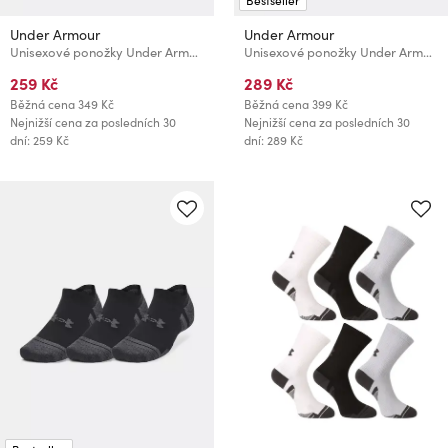
Bestseller
Under Armour
Under Armour
Unisexové ponožky Under Armour UA Performance Tech NS (3 páry)
Unisexové ponožky Under Armour UA Performance Tech ULT (3 páry)
259 Kč
289 Kč
Běžná cena
349 Kč
Běžná cena
399 Kč
Nejnižší cena za posledních 30
Nejnižší cena za posledních 30
dní: 259 Kč
dní: 289 Kč