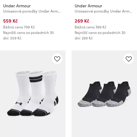
Under Armour
Under Armour
Unisexové ponožky Under Armour UA AD Run Cushion NS (3 páry)
Unisexové ponožky Under Armour UA Performance Tech ULT (3 páry)
559 Kč
269 Kč
Běžná cena
799 Kč
Běžná cena
399 Kč
Nejnižší cena za posledních 30
Nejnižší cena za posledních 30
dní: 559 Kč
dní: 269 Kč