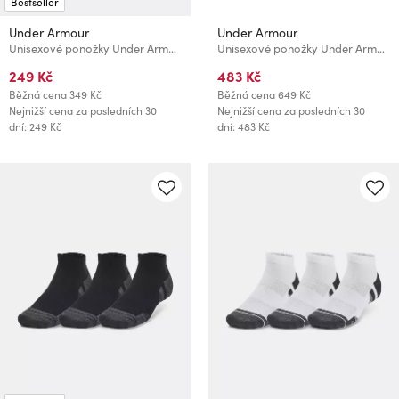
Bestseller
Under Armour
Under Armour
Unisexové ponožky Under Armour UA Performance Tech NS (3 páry)
Unisexové ponožky Under Armour Unisex UA Perf Tech Crew (6 párů)
249 Kč
483 Kč
Běžná cena
349 Kč
Běžná cena
649 Kč
Nejnižší cena za posledních 30
Nejnižší cena za posledních 30
dní: 249 Kč
dní: 483 Kč