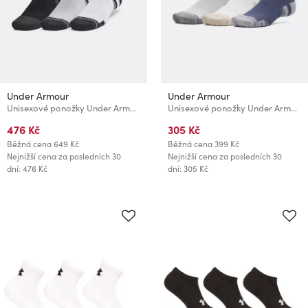
Under Armour
Under Armour
Unisexové ponožky Under Armour Unisex UA Perf Tech 6pk Low
Unisexové ponožky Under Armour UA Performance Tech 3pk Crew
476 Kč
305 Kč
Běžná cena
649 Kč
Běžná cena
399 Kč
Nejnižší cena za posledních 30
Nejnižší cena za posledních 30
dní: 476 Kč
dní: 305 Kč