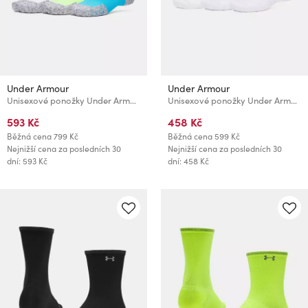
Under Armour
Under Armour
Unisexové ponožky Under Armour UA Velociti Run Cush 3p Crew
Unisexové ponožky Under Armour UA 3-Maker 3pk Mid-Crew
593 Kč
458 Kč
Běžná cena
799 Kč
Běžná cena
599 Kč
Nejnižší cena za posledních 30
Nejnižší cena za posledních 30
dní: 593 Kč
dní: 458 Kč