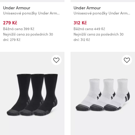
Under Armour
Under Armour
Unisexové ponožky Under Armour UA Performance Tech Crew (3 páry)
Unisexové ponožky Under Armour UA Performance Cotton Mid (3 páry)
279 Kč
312 Kč
Běžná cena
399 Kč
Běžná cena
449 Kč
Nejnižší cena za posledních 30
Nejnižší cena za posledních 30
dní: 279 Kč
dní: 312 Kč