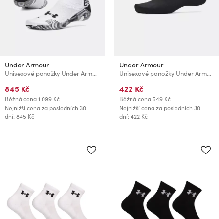
Under Armour
Under Armour
Unisexové ponožky Under Armour UAAG Team Elite 1pkCrew-WHT
Unisexové ponožky Under Armour UA Velociti Lite 1pk NS
845 Kč
422 Kč
Běžná cena
1 099 Kč
Běžná cena
549 Kč
Nejnižší cena za posledních 30
Nejnižší cena za posledních 30
dní: 845 Kč
dní: 422 Kč