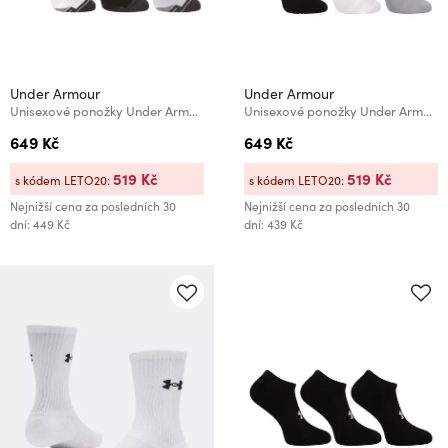
Under Armour
Under Armour
Unisexové ponožky Under Armour Unisex UA Perf Tech NS (6 párů)
Unisexové ponožky Under Armour Unisex UA Essential Low (6 párů)
649 Kč
649 Kč
519 Kč
519 Kč
s kódem LETO20:
s kódem LETO20:
Nejnižší cena za posledních 30
Nejnižší cena za posledních 30
dní: 449 Kč
dní: 439 Kč