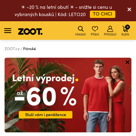
☀ –20 % na letní obutí ☀ - snižte si cenu u
TO CHCI
vybraných kousků | Kód: LETO20
0
Hledat
Přání
Přihlásit
Košík
ZOOT.cz
Pánské