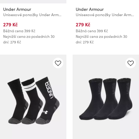
Under Armour
Under Armour
Unisexové ponožky Under Armour UA Performance Cotton NS (3 páry)
Unisexové ponožky Under Armour UA Performance Tech Crew (3 páry)
279 Kč
279 Kč
Běžná cena
399 Kč
Běžná cena
399 Kč
Nejnižší cena za posledních 30
Nejnižší cena za posledních 30
dní: 279 Kč
dní: 279 Kč