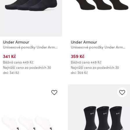
Under Armour
Under Armour
Unisexové ponožky Under Armour UA Performance Cotton 3p Crw
Unisexové ponožky Under Armour Unisex UA TC Qtr (3 páry)
341 Kč
359 Kč
Běžná cena
449 Kč
Běžná cena
449 Kč
Nejnižší cena za posledních 30
Nejnižší cena za posledních 30
dní: 341 Kč
dní: 359 Kč