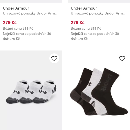
Under Armour
Under Armour
Unisexové ponožky Under Armour UA Performance Tech Crew (3 páry)
Unisexové ponožky Under Armour UA Performance Tech Qtr (3 páry)
279 Kč
279 Kč
Běžná cena
399 Kč
Běžná cena
399 Kč
Nejnižší cena za posledních 30
Nejnižší cena za posledních 30
dní: 279 Kč
dní: 279 Kč