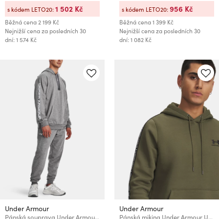
1 502 Kč
956 Kč
s kódem LETO20:
s kódem LETO20:
Běžná cena
2 199 Kč
Běžná cena
1 399 Kč
Nejnižší cena za posledních 30
Nejnižší cena za posledních 30
dní: 1 574 Kč
dní: 1 082 Kč
Under Armour
Under Armour
Pánská souprava Under Armour UA Rival Fleece Suit
Pánská mikina Under Armour UA Icon Fleece HD Taping