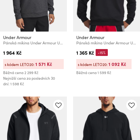
Under Armour
Under Armour
Pánská mikina Under Armour UA Drive Midlayer Pullover-BLK
Pánská mikina Under Armour UA Rival LW Hoodie
1 964 Kč
1 365 Kč
-15%
1 571 Kč
1 092 Kč
s kódem LETO20:
s kódem LETO20:
Běžná cena
2 299 Kč
Běžná cena
1 599 Kč
Nejnižší cena za posledních 30
dní: 1 598 Kč