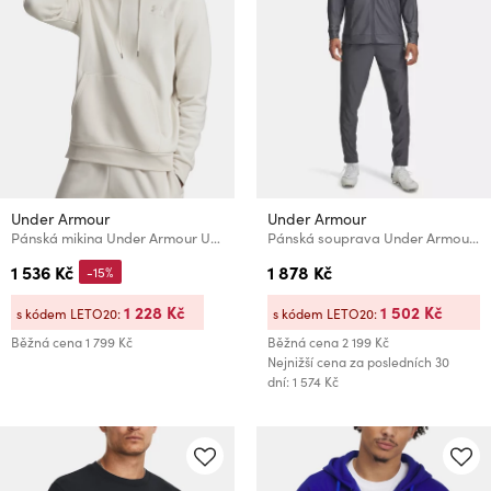
Under Armour
Under Armour
Pánská mikina Under Armour UA Icon Fleece Hoodie-WHT
Pánská souprava Under Armour UA M Challenger Tracksuit-GRY
1 536 Kč
1 878 Kč
-15%
1 228 Kč
1 502 Kč
s kódem LETO20:
s kódem LETO20:
Běžná cena
1 799 Kč
Běžná cena
2 199 Kč
Nejnižší cena za posledních 30
dní: 1 574 Kč