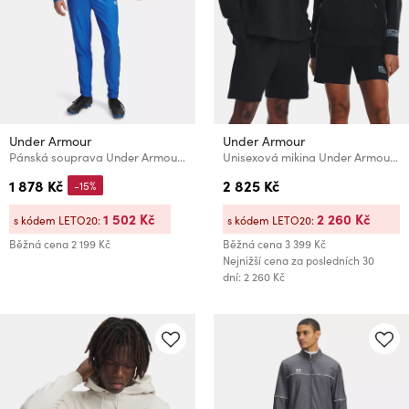
Under Armour
Under Armour
Pánská souprava Under Armour UA M Challenger Tracksuit-BLU
Unisexová mikina Under Armour UA Summit Knit Hoodie
1 878 Kč
2 825 Kč
-15%
1 502 Kč
2 260 Kč
s kódem LETO20:
s kódem LETO20:
Běžná cena
2 199 Kč
Běžná cena
3 399 Kč
Nejnižší cena za posledních 30
dní: 2 260 Kč