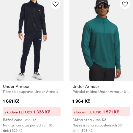
Under Armour
Under Armour
Pánská souprava Under Armour EMEA Track Suit
Pánská mikina Under Armour UA Drive Lightweight 1/2 Zip
1 661 Kč
1 964 Kč
1 328 Kč
1 571 Kč
s kódem LETO20:
s kódem LETO20:
Běžná cena
1 899 Kč
Běžná cena
2 299 Kč
Nejnižší cena za posledních 30
Nejnižší cena za posledních 30
dní: 1 329 Kč
dní: 1 598 Kč