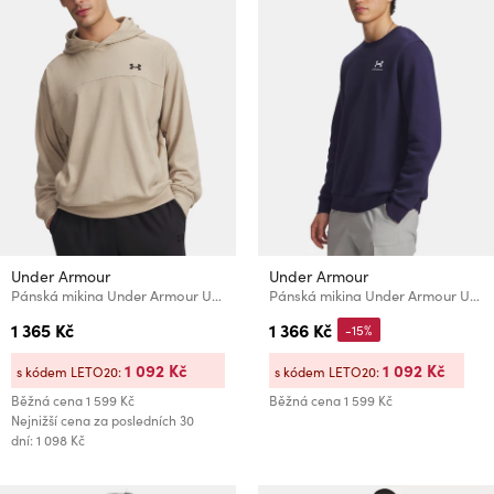
Under Armour
Under Armour
Pánská mikina Under Armour UA Rival LW Hoodie-BRN
Pánská mikina Under Armour UA Essential Fleece Crew
1 365 Kč
1 366 Kč
-15%
1 092 Kč
1 092 Kč
s kódem LETO20:
s kódem LETO20:
Běžná cena
1 599 Kč
Běžná cena
1 599 Kč
Nejnižší cena za posledních 30
dní: 1 098 Kč