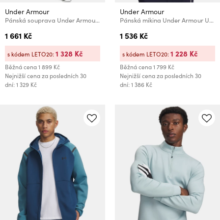
Under Armour
Under Armour
Pánská souprava Under Armour UA Knit Track Suit
Pánská mikina Under Armour UA MatchPlay 1/4 Zip
1 661 Kč
1 536 Kč
1 328 Kč
1 228 Kč
s kódem LETO20:
s kódem LETO20:
Běžná cena
1 899 Kč
Běžná cena
1 799 Kč
Nejnižší cena za posledních 30
Nejnižší cena za posledních 30
dní: 1 329 Kč
dní: 1 386 Kč