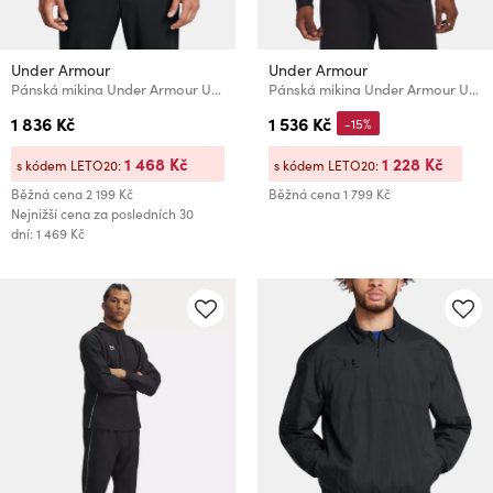
Under Armour
Under Armour
Pánská mikina Under Armour UA Drive Midlayer Crew
Pánská mikina Under Armour UA Rival LW FZ-BLK
1 836 Kč
1 536 Kč
-15%
1 468 Kč
1 228 Kč
s kódem LETO20:
s kódem LETO20:
Běžná cena
2 199 Kč
Běžná cena
1 799 Kč
Nejnižší cena za posledních 30
dní: 1 469 Kč