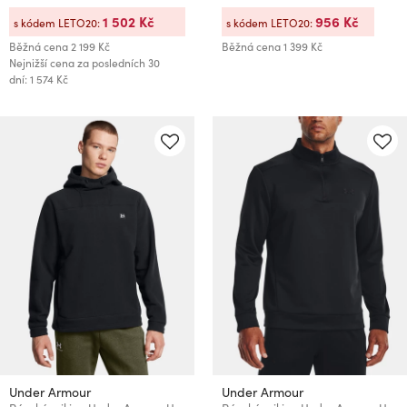
1 502 Kč
956 Kč
s kódem LETO20:
s kódem LETO20:
Běžná cena
2 199 Kč
Běžná cena
1 399 Kč
Nejnižší cena za posledních 30
dní: 1 574 Kč
Under Armour
Under Armour