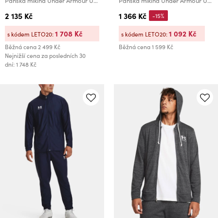
Pánská mikina Under Armour UA Expanse Fleece Hoodie-BLK
Pánská mikina Under Armour UA Armour Fleece 1/4 Zip
2 135 Kč
1 366 Kč
-15%
1 708 Kč
1 092 Kč
s kódem LETO20:
s kódem LETO20:
Běžná cena
2 499 Kč
Běžná cena
1 599 Kč
Nejnižší cena za posledních 30
dní: 1 748 Kč