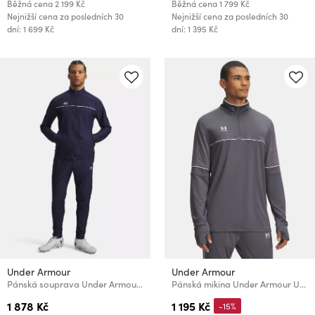
Běžná cena
2 199 Kč
Běžná cena
1 799 Kč
Nejnižší cena za posledních 30
Nejnižší cena za posledních 30
dní: 1 699 Kč
dní: 1 395 Kč
Under Armour
Under Armour
Pánská souprava Under Armour UA M Challenger Tracksuit-BLU
Pánská mikina Under Armour UA M Challenger Training QZ-GRY
1 878 Kč
1 195 Kč
-15%