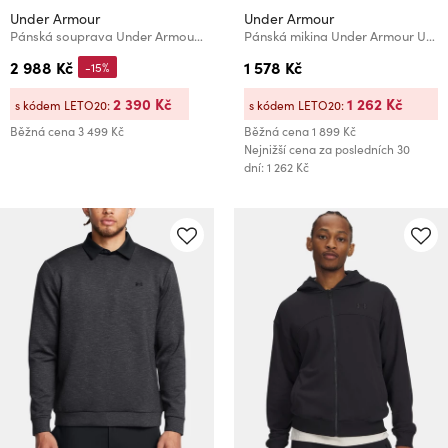
Under Armour
Under Armour
Pánská souprava Under Armour UA M Challenger Pro Trcksuit-BLU
Pánská mikina Under Armour UA Rival Terry Graphic Hood
2 988 Kč
1 578 Kč
-15%
2 390 Kč
1 262 Kč
s kódem LETO20:
s kódem LETO20:
Běžná cena
3 499 Kč
Běžná cena
1 899 Kč
Nejnižší cena za posledních 30
dní: 1 262 Kč