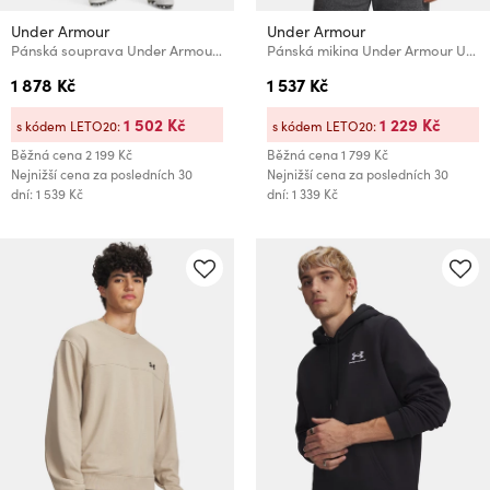
Under Armour
Under Armour
Pánská souprava Under Armour UA M's Ch. Tracksuit
Pánská mikina Under Armour UA Rival Terry LC FZ
1 878 Kč
1 537 Kč
1 502 Kč
1 229 Kč
s kódem LETO20:
s kódem LETO20:
Běžná cena
2 199 Kč
Běžná cena
1 799 Kč
Nejnižší cena za posledních 30
Nejnižší cena za posledních 30
dní: 1 539 Kč
dní: 1 339 Kč