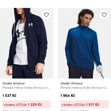
Under Armour
Under Armour
Pánská mikina Under Armour UA Rival Terry LC FZ
Pánská mikina Under Armour UA Drive Lightweight 1/2 Zip
1 537 Kč
1 964 Kč
1 229 Kč
1 571 Kč
s kódem LETO20:
s kódem LETO20: