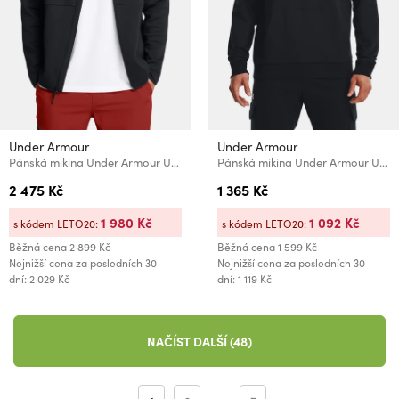
Under Armour
Under Armour
Pánská mikina Under Armour UA Unstoppable Flc FZ HD EU
Pánská mikina Under Armour UA Rival Fleece Hoodie
2 475 Kč
1 365 Kč
1 980 Kč
1 092 Kč
s kódem LETO20:
s kódem LETO20:
Běžná cena
2 899 Kč
Běžná cena
1 599 Kč
Nejnižší cena za posledních 30
Nejnižší cena za posledních 30
dní: 2 029 Kč
dní: 1 119 Kč
NAČÍST DALŠÍ (48)