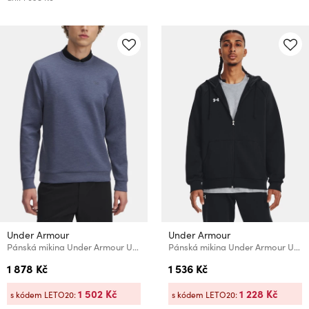
Under Armour
Under Armour
Pánská mikina Under Armour UA Drive Midlayer Crew
Pánská mikina Under Armour UA Rival Fleece FZ Hoodie
1 878 Kč
1 536 Kč
1 502 Kč
1 228 Kč
s kódem LETO20:
s kódem LETO20: