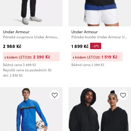
Under Armour
Under Armour
Pánská souprava Under Armour UA M Challenger Pro Trcksuit
Pánská bunda Under Armour UA M's 96 Terrace Drill Top
2 988 Kč
1 899 Kč
-17%
2 390 Kč
1 519 Kč
s kódem LETO20:
s kódem LETO20:
Běžná cena
3 499 Kč
Běžná cena
2 299 Kč
Nejnižší cena za posledních 30
dní: 2 830 Kč