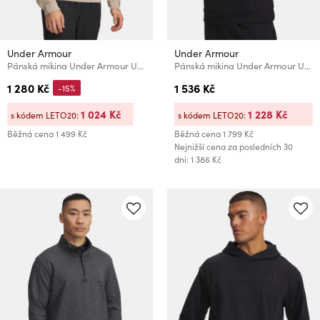
Under Armour
Under Armour
Pánská mikina Under Armour UA Rival LW Crew
Pánská mikina Under Armour UA Essential Fleece Hoodie
1 280 Kč
1 536 Kč
-15%
1 024 Kč
1 228 Kč
s kódem LETO20:
s kódem LETO20:
Běžná cena
1 499 Kč
Běžná cena
1 799 Kč
Nejnižší cena za posledních 30
dní: 1 386 Kč