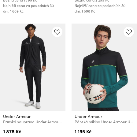
Běžná cena
1 799 Kč
Běžná cena
2 299 Kč
Nejnižší cena za posledních 30
Nejnižší cena za posledních 30
dní: 1 609 Kč
dní: 1 598 Kč
Under Armour
Under Armour
Pánská souprava Under Armour UA M Challenger Tracksuit-BLK
Pánská mikina Under Armour UA M Challenger Training QZ
1 878 Kč
1 195 Kč