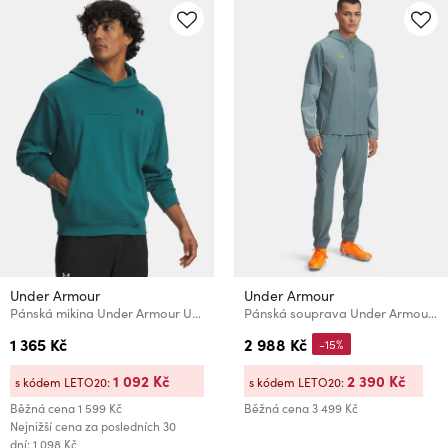
Under Armour
Under Armour
Pánská mikina Under Armour UA Rival LW Hoodie-GRN
Pánská souprava Under Armour UA M Challenger Pro Trcksuit-BLU
1 365 Kč
2 988 Kč
-15%
1 092 Kč
2 390 Kč
s kódem LETO20:
s kódem LETO20:
Běžná cena
1 599 Kč
Běžná cena
3 499 Kč
Nejnižší cena za posledních 30
dní: 1 098 Kč