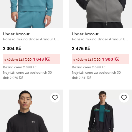
Under Armour
Under Armour
Pánská mikina Under Armour UA Unstoppable Flc Crew
Pánská mikina Under Armour UA Unstoppable Flc FZ HD EU-GRN
2 304 Kč
2 475 Kč
1 843 Kč
1 980 Kč
s kódem LETO20:
s kódem LETO20:
Běžná cena
2 699 Kč
Běžná cena
2 899 Kč
Nejnižší cena za posledních 30
Nejnižší cena za posledních 30
dní: 2 079 Kč
dní: 2 241 Kč