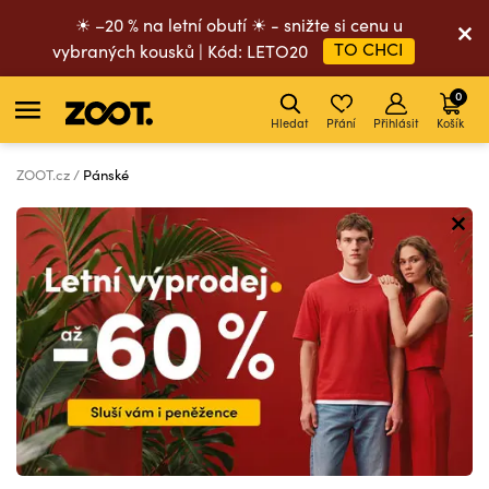
☀ –20 % na letní obutí ☀ - snižte si cenu u
TO CHCI
vybraných kousků | Kód: LETO20
0
Hledat
Přání
Přihlásit
Košík
ZOOT.cz
Pánské