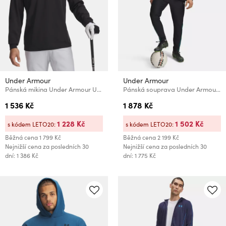
Under Armour
Under Armour
Pánská mikina Under Armour UA MatchPlay 1/4 Zip
Pánská souprava Under Armour UA M Challenger Tracksuit
1 536 Kč
1 878 Kč
1 228 Kč
1 502 Kč
s kódem LETO20:
s kódem LETO20:
Běžná cena
1 799 Kč
Běžná cena
2 199 Kč
Nejnižší cena za posledních 30
Nejnižší cena za posledních 30
dní: 1 386 Kč
dní: 1 775 Kč