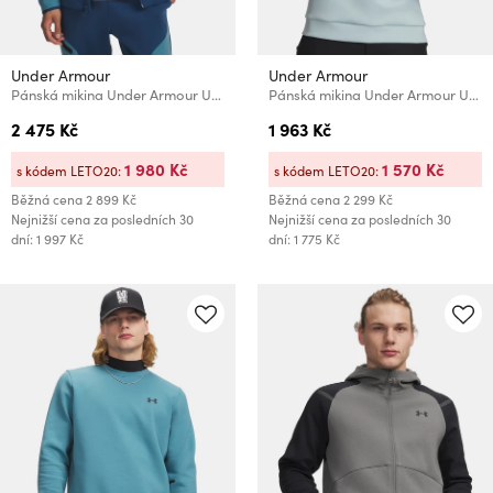
Under Armour
Under Armour
Pánská mikina Under Armour UA Unstoppable Flc FZ HD EU
Pánská mikina Under Armour UA Drive Midlayer Pullover
2 475 Kč
1 963 Kč
1 980 Kč
1 570 Kč
s kódem LETO20:
s kódem LETO20:
Běžná cena
2 899 Kč
Běžná cena
2 299 Kč
Nejnižší cena za posledních 30
Nejnižší cena za posledních 30
dní: 1 997 Kč
dní: 1 775 Kč