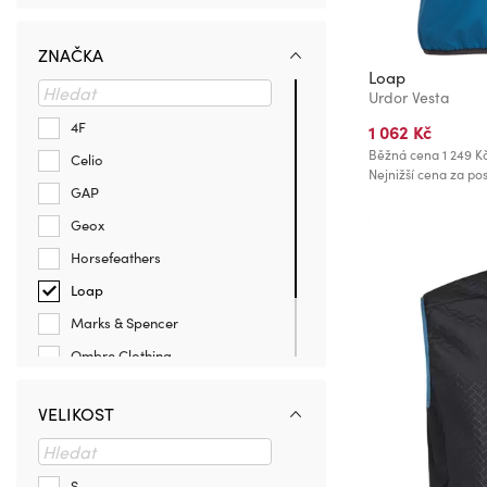
ZNAČKA
Loap
Urdor Vesta
4F
1 062 Kč
Běžná cena
1 249 K
Celio
Nejnižší cena za pos
GAP
Geox
Horsefeathers
Loap
Marks & Spencer
Ombre Clothing
Protest
VELIKOST
Trespass
Under Armour
S