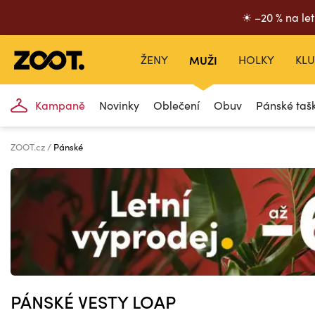
☀ –20 % na let
ŽENY
MUŽI
HOLKY
KLU
Kampaně
Novinky
Oblečení
Obuv
Pánské taš
ZOOT.cz
Pánské
PÁNSKÉ VESTY LOAP