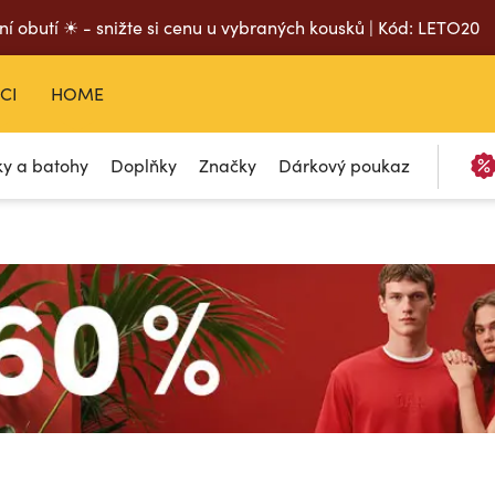
ní obutí ☀ - snižte si cenu u vybraných kousků | Kód: LETO20
CI
HOME
ky a batohy
Doplňky
Značky
Dárkový poukaz