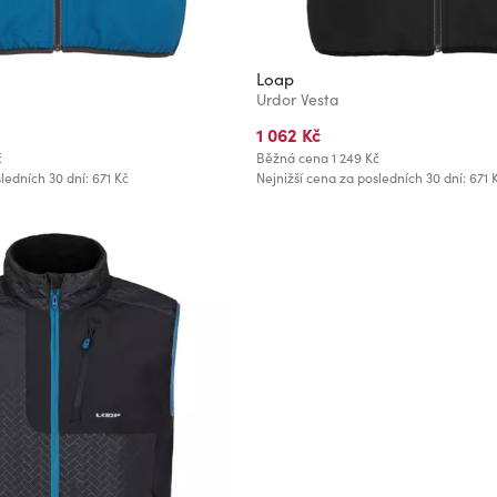
Loap
Urdor Vesta
1 062 Kč
č
Běžná cena
1 249 Kč
ledních 30 dní: 671 Kč
Nejnižší cena za posledních 30 dní: 671 