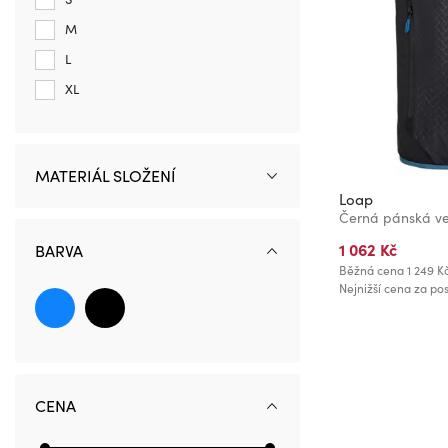
M
L
XL
MATERIÁL SLOŽENÍ
Loap
Černá pánská ve
1 062 Kč
BARVA
Běžná cena
1 249 K
Nejnižší cena za pos
CENA