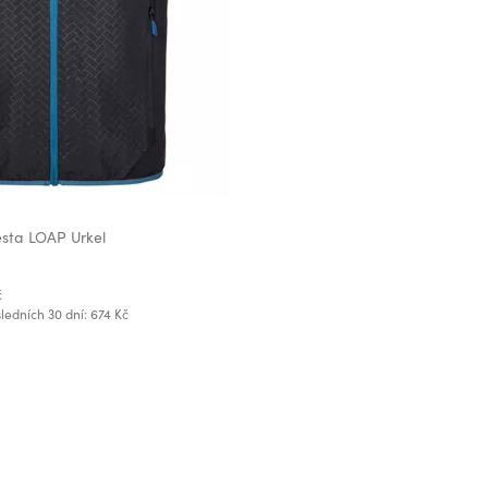
sta LOAP Urkel
č
ledních 30 dní: 674 Kč