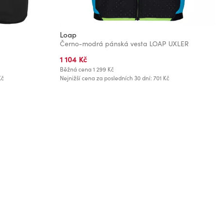
Loap
Černo-modrá pánská vesta LOAP UXLER
1 104 Kč
Běžná cena
1 299 Kč
Kč
Nejnižší cena za posledních 30 dní: 701 Kč