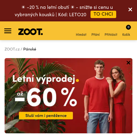
☀ –20 % na letní obutí ☀ - snižte si cenu u
TO CHCI
vybraných kousků | Kód: LETO20
0
Hledat
Přání
Přihlásit
Košík
ZOOT.cz
Pánské