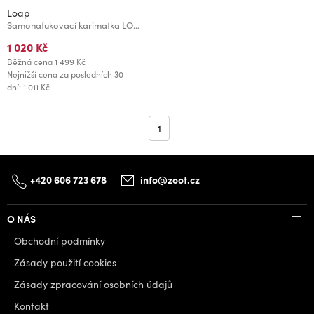
Loap
Samonafukovací karimatka LOAP STEAMER Červená
1 020 Kč
Běžná cena
1 499 Kč
Nejnižší cena za posledních 30
dní: 1 011 Kč
1
+420 606 723 678
info@zoot.cz
O NÁS
Obchodní podmínky
Zásady použití cookies
Zásady zpracování osobních údajů
Kontakt