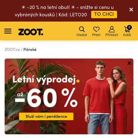
☀ –20 % na letní obutí ☀ - snižte si cenu u
TO CHCI
vybraných kousků | Kód: LETO20
0
Hledat
Přání
Přihlásit
Košík
ZOOT.cz
Pánské