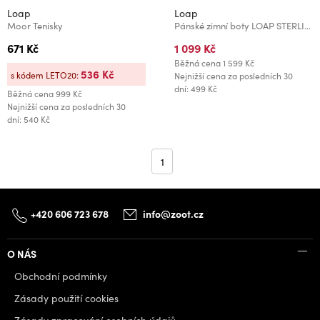
Loap
Loap
Moor Tenisky
Pánské zimní boty LOAP STERLING Černá/Šedá
671 Kč
1 099 Kč
Běžná cena
1 599 Kč
536 Kč
s kódem LETO20:
Nejnižší cena za posledních 30
dní: 499 Kč
Běžná cena
999 Kč
Nejnižší cena za posledních 30
dní: 540 Kč
1
+420 606 723 678
info@zoot.cz
O NÁS
Obchodní podmínky
Zásady použití cookies