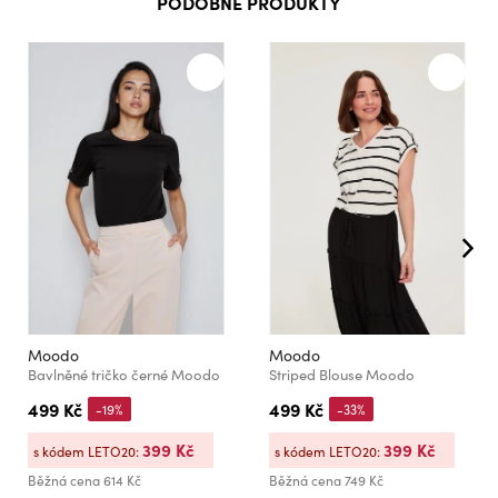
PODOBNÉ PRODUKTY
Moodo
Moodo
Bavlněné tričko černé Moodo
Striped Blouse Moodo
499 Kč
499 Kč
-19%
-33%
399 Kč
399 Kč
s kódem LETO20:
s kódem LETO20:
Běžná cena
614 Kč
Běžná cena
749 Kč