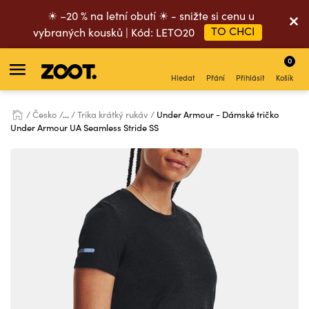
☀ –20 % na letní obutí ☀ - snižte si cenu u
TO CHCI
vybraných kousků | Kód: LETO20
0
Hledat
Přání
Přihlásit
Košík
Česko
...
Trika krátký rukáv
Under Armour - Dámské tričko
Under Armour UA Seamless Stride SS