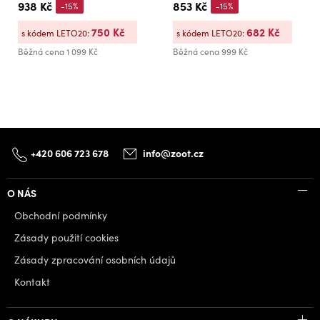
938 Kč
853 Kč
-15%
-15%
750 Kč
682 Kč
s kódem LETO20:
s kódem LETO20:
Běžná cena
1 099 Kč
Běžná cena
999 Kč
+420 606 723 678
info@zoot.cz
O NÁS
Obchodní podmínky
Zásady použití cookies
Zásady zpracování osobních údajů
Kontakt