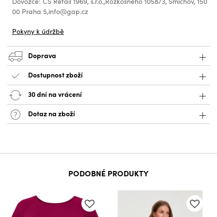
Dovozce: CS Retail 1969, s.r.o.,Rozkošného 1058/3, Smíchov, 150
00 Praha 5,info@gap.cz
Pokyny k údržbě
Doprava
Dostupnost zboží
30 dní na vrácení
Dotaz na zboží
PODOBNÉ PRODUKTY