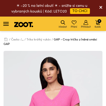
☀ –20 % na letní obutí ☀ - snižte si cenu u
TO CHCI
vybraných kousků | Kód: LETO20
0
Hledat
Přání
Přihlásit
Košík
Česko
...
Trika krátký rukáv
GAP - Crop tričko z lněné směsi
GAP