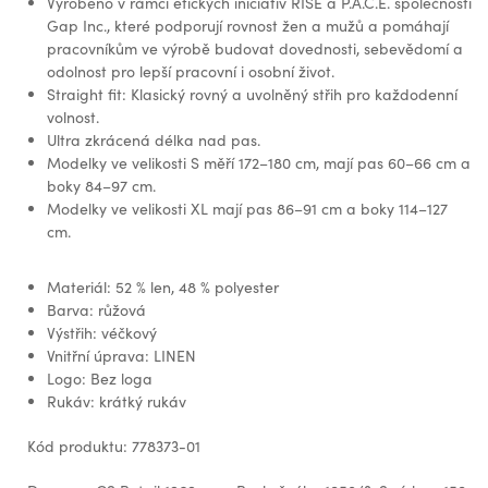
Vyrobeno v rámci etických iniciativ RISE a P.A.C.E. společnosti
Gap Inc., které podporují rovnost žen a mužů a pomáhají
pracovníkům ve výrobě budovat dovednosti, sebevědomí a
odolnost pro lepší pracovní i osobní život.
Straight fit: Klasický rovný a uvolněný střih pro každodenní
volnost.
Ultra zkrácená délka nad pas.
Modelky ve velikosti S měří 172–180 cm, mají pas 60–66 cm a
boky 84–97 cm.
Modelky ve velikosti XL mají pas 86–91 cm a boky 114–127
cm.
Materiál: 52 % len, 48 % polyester
Barva: růžová
Výstřih: véčkový
Vnitřní úprava: LINEN
Logo: Bez loga
Rukáv: krátký rukáv
Kód produktu: 778373-01