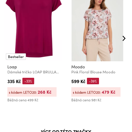
Bestseller
Loap
Moodo
Dámské tričko LOAP BRULLA Červená
Pink Floral Blouse Moodo
335 Kč
599 Kč
-33%
-39%
268 Kč
479 Kč
s kódem LETO20:
s kódem LETO20:
Běžná cena
499 Kč
Běžná cena
981 Kč
VÍCE OD TÉTO ZNAČKY