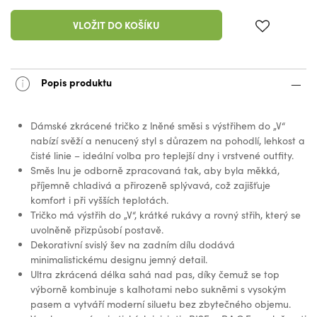
VLOŽIT DO KOŠÍKU
Popis produktu
Dámské zkrácené tričko z lněné směsi s výstřihem do „V“
nabízí svěží a nenucený styl s důrazem na pohodlí, lehkost a
čisté linie – ideální volba pro teplejší dny i vrstvené outfity.
Směs lnu je odborně zpracovaná tak, aby byla měkká,
příjemně chladivá a přirozeně splývavá, což zajišťuje
komfort i při vyšších teplotách.
Tričko má výstřih do „V“, krátké rukávy a rovný střih, který se
uvolněně přizpůsobí postavě.
Dekorativní svislý šev na zadním dílu dodává
minimalistickému designu jemný detail.
Ultra zkrácená délka sahá nad pas, díky čemuž se top
výborně kombinuje s kalhotami nebo sukněmi s vysokým
pasem a vytváří moderní siluetu bez zbytečného objemu.