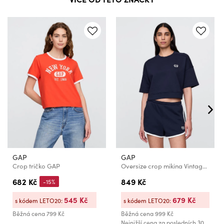
GAP
GAP
Crop tričko GAP
Oversize crop mikina VintageSoft GAP
682 Kč
849 Kč
-15%
545 Kč
679 Kč
s kódem LETO20:
s kódem LETO20:
Běžná cena
799 Kč
Běžná cena
999 Kč
Nejnižší cena za posledních 30