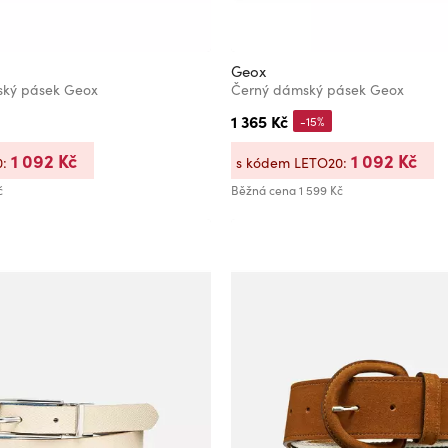
Geox
ký pásek Geox
Černý dámský pásek Geox
1 365 Kč
-15%
1 092 Kč
1 092 Kč
0:
s kódem LETO20:
č
Běžná cena
1 599 Kč