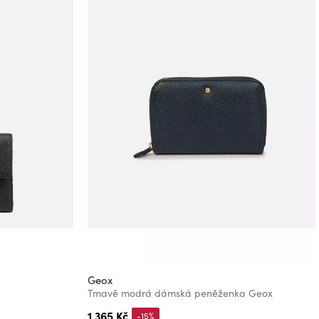
Geox
Tmavě modrá dámská peněženka Geox
1 365 Kč
-15%