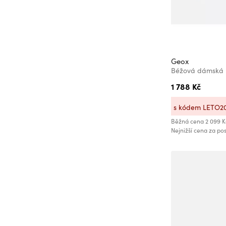
Pietro Filipi
Protest
Pularys
Red Bull
Geox
Rosefield
Béžová dámská 
Skagen
1 788 Kč
Steve Madden
s kódem LETO2
Tactical
Běžná cena
2 099 K
Tamaris
Nejnižší cena za pos
Thule
TOUS
Travelite
Trespass
Under Armour
VEYREY