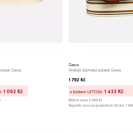
Geox
pásek Geox
Hnědý dámský pásek Geox
1 792 Kč
1 092 Kč
1 433 Kč
0:
s kódem LETO20:
č
Běžná cena
2 099 Kč
Nejnižší cena za posledních 30 dní: 1 56