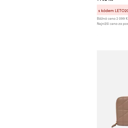
Meatfly
s kódem LETO2
MEDintim
Běžná cena
2 099 K
Mercedes
Nejnižší cena za pos
Merula Cup
Michael Kors
Milton
Modibodi
Mondraghi
Moodo
Natuty
Nedeto
Nine West
Nou
OEM
Orsay