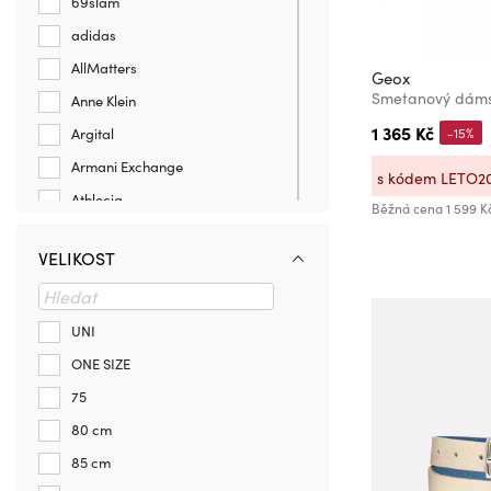
69slam
adidas
AllMatters
Geox
Smetanový dáms
Anne Klein
1 365 Kč
-15%
Argital
Armani Exchange
s kódem LETO2
Athlecia
Běžná cena
1 599 K
BAAGL
VELIKOST
Be52
Beagles
BMW
UNI
Busy B
ONE SIZE
Caribbean Sun
75
Charm London
80 cm
Cigale
85 cm