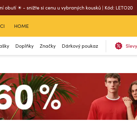
ní obutí ☀ - snižte si cenu u vybraných kousků | Kód: LETO20
CI
HOME
ašky
Doplňky
Značky
Dárkový poukaz
Slev