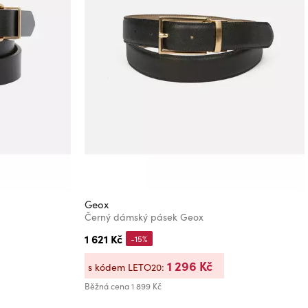
Geox
Černý dámský pásek Geox
1 621 Kč
-15%
1 296 Kč
s kódem LETO20:
Běžná cena
1 899 Kč