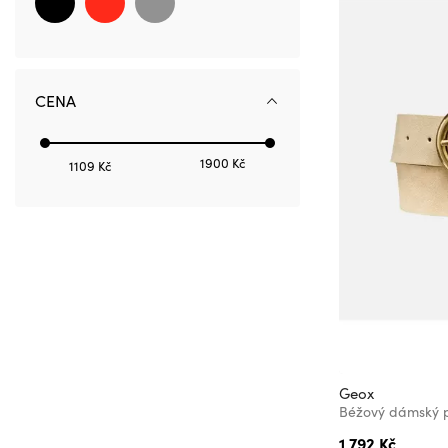
GAP
Geox
Guess
Hello Kitty
CENA
Horsefeathers
Hugo Boss
1900 Kč
1109 Kč
Intimina
JOYdivision
Karl Lagerfeld
Kilpi
La Petite Story
Lacoste
Loap
Geox
Marks & Spencer
Béžový dámský 
Me Luna
1 792 Kč