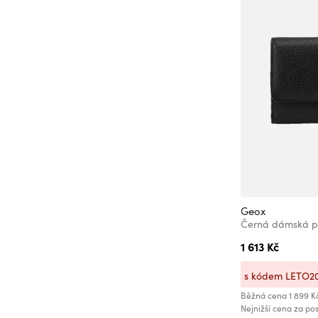
Viking
Whistler
Yuuki
Zigzag
ZOOT.lab
Geox
Černá dámská p
1 613 Kč
s kódem LETO2
Běžná cena
1 899 K
Nejnižší cena za pos