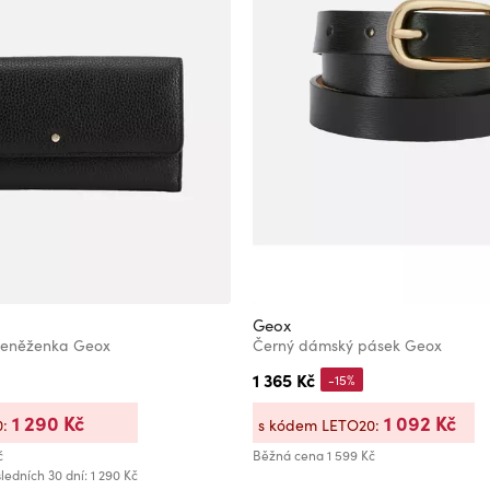
Geox
eněženka Geox
Černý dámský pásek Geox
1 365 Kč
-15%
1 290 Kč
1 092 Kč
0:
s kódem LETO20:
č
Běžná cena
1 599 Kč
ledních 30 dní: 1 290 Kč