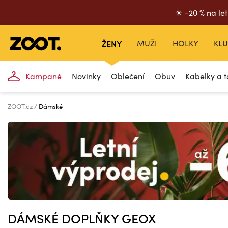
☀ –20 % na let
ŽENY
MUŽI
HOLKY
KLU
Kampaně
Novinky
Oblečení
Obuv
Kabelky a t
ZOOT.cz
Dámské
DÁMSKÉ DOPLŇKY GEOX