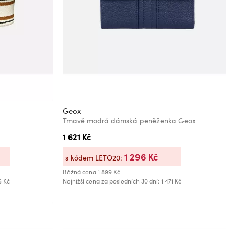
Geox
Tmavě modrá dámská peněženka Geox
1 621 Kč
1 296 Kč
s kódem LETO20:
Běžná cena
1 899 Kč
6 Kč
Nejnižší cena za posledních 30 dní: 1 471 Kč