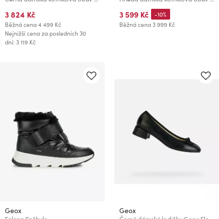
3 824 Kč
3 599 Kč
-10%
Běžná cena
4 499 Kč
Běžná cena
3 999 Kč
Nejnižší cena za posledních 30
dní: 3 119 Kč
Geox
Geox