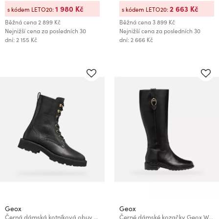
1 980 Kč
2 663 Kč
s kódem LETO20:
s kódem LETO20:
Běžná cena
2 899 Kč
Běžná cena
3 899 Kč
Nejnižší cena za posledních 30
Nejnižší cena za posledních 30
dní: 2 155 Kč
dní: 2 666 Kč
Geox
Geox
Černá dámská kotníková obuv Geox Norize
Černé dámské kozačky Geox Walk Pleasure