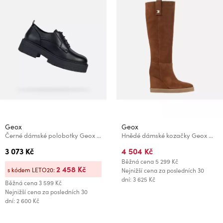
Geox
Geox
Černé dámské polobotky Geox Spherica EC7
Hnědé dámské kozačky Geox Wedge
3 073 Kč
4 504 Kč
Běžná cena
5 299 Kč
2 458 Kč
s kódem LETO20:
Nejnižší cena za posledních 30
dní: 3 625 Kč
Běžná cena
3 599 Kč
Nejnižší cena za posledních 30
dní: 2 600 Kč