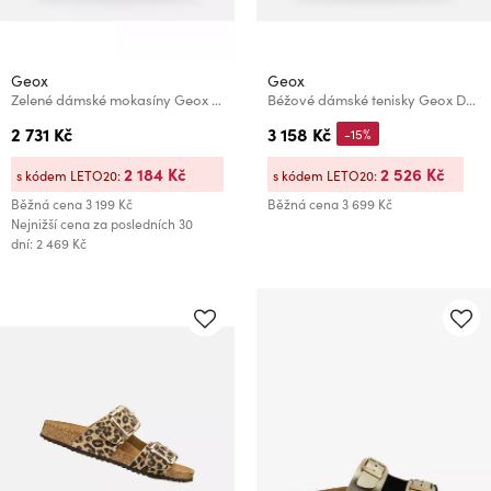
Geox
Geox
Zelené dámské mokasíny Geox Spherica EC1 B
Béžové dámské tenisky Geox Desya
2 731 Kč
3 158 Kč
-15%
2 184 Kč
2 526 Kč
s kódem LETO20:
s kódem LETO20:
Běžná cena
3 199 Kč
Běžná cena
3 699 Kč
Nejnižší cena za posledních 30
dní: 2 469 Kč