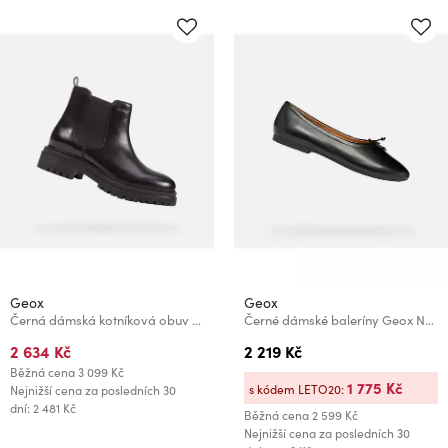
Geox
Geox
Černá dámská kotníková obuv Geox Iridea
Černé dámské baleríny Geox New Palmaria
2 634 Kč
2 219 Kč
Běžná cena
3 099 Kč
1 775 Kč
s kódem LETO20:
Nejnižší cena za posledních 30
dní: 2 481 Kč
Běžná cena
2 599 Kč
Nejnižší cena za posledních 30