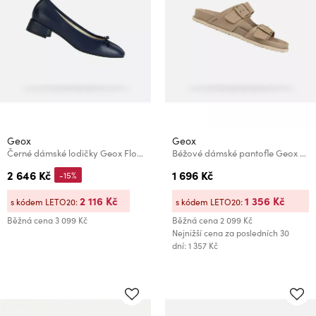
Geox
Geox
Černé dámské lodičky Geox Floretia
Béžové dámské pantofle Geox Sandybett
2 646 Kč
1 696 Kč
-15%
2 116 Kč
1 356 Kč
s kódem LETO20:
s kódem LETO20:
Běžná cena
3 099 Kč
Běžná cena
2 099 Kč
Nejnižší cena za posledních 30
dní: 1 357 Kč