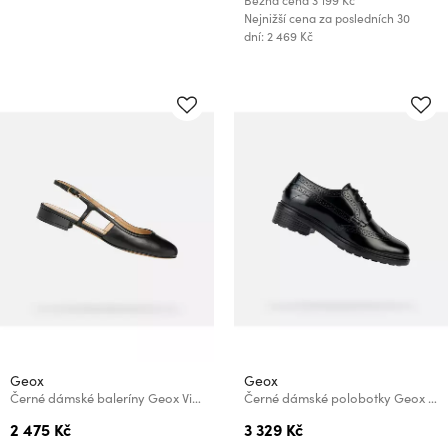
Běžná cena
3 199 Kč
Nejnižší cena za posledních 30
dní: 2 469 Kč
Geox
Geox
Černé dámské baleríny Geox Virnilisa B
Černé dámské polobotky Geox Walk Pleasure
2 475 Kč
3 329 Kč