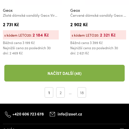
Geox
Geox
Zlaté dámské sandály Geox Virnilisa 65 S
Červené dámské sandály Geox New Eraklia 80 T01
2 731 Kč
2 902 Kč
2 184 Kč
2 321 Kč
s kódem LETO20:
s kódem LETO20:
Běžná cena
3 199 Kč
Běžná cena
3 399 Kč
Nejnižší cena za posledních 30
Nejnižší cena za posledních 30
dní: 2 469 Kč
dní: 2 621 Kč
NAČÍST DALŠÍ (48)
1
2
…
18
+420 606 723 678
info@zoot.cz