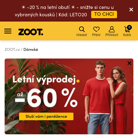
☀ –20 % na letní obutí ☀ - snižte si cenu u
TO CHCI
vybraných kousků | Kód: LETO20
0
Hledat
Přání
Přihlásit
Košík
ZOOT.cz
Dámské