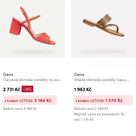
Geox
Geox
Červené dámské sandály na podpatku Geox Virnilisa 65 S
Hnědé dámské sandály Geox Maddalusiac
2 731 Kč
1 963 Kč
-15%
2 184 Kč
1 570 Kč
s kódem LETO20:
s kódem LETO20:
Běžná cena
3 199 Kč
Běžná cena
2 299 Kč
Nejnižší cena za posledních 30
dní: 1 775 Kč