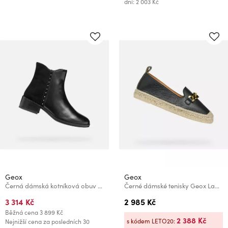
dní: 2 003 Kč
Geox
Geox
Černá dámská kotníková obuv Geox Camexia
Černé dámské tenisky Geox Lampedusa
3 314 Kč
2 985 Kč
Běžná cena
3 899 Kč
2 388 Kč
s kódem LETO20:
Nejnižší cena za posledních 30