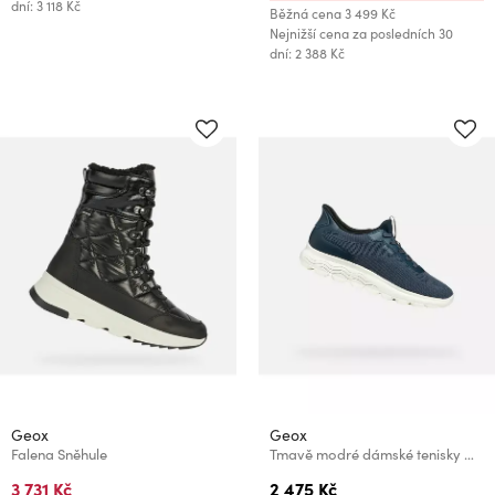
dní: 3 118 Kč
Běžná cena
3 499 Kč
Nejnižší cena za posledních 30
dní: 2 388 Kč
Geox
Geox
Falena Sněhule
Tmavě modré dámské tenisky Geox Spherica Plus
3 731 Kč
2 475 Kč