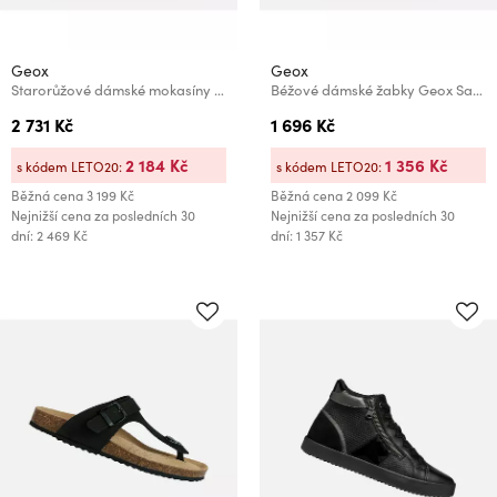
Geox
Geox
Starorůžové dámské mokasíny Geox Spherica EC1 B
Béžové dámské žabky Geox Sandybett
2 731 Kč
1 696 Kč
2 184 Kč
1 356 Kč
s kódem LETO20:
s kódem LETO20:
Běžná cena
3 199 Kč
Běžná cena
2 099 Kč
Nejnižší cena za posledních 30
Nejnižší cena za posledních 30
dní: 2 469 Kč
dní: 1 357 Kč