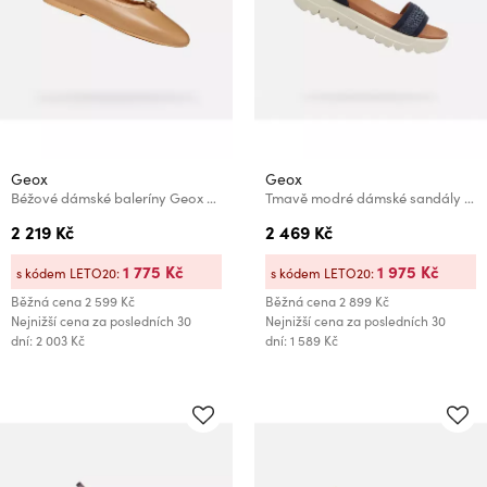
Geox
Geox
Béžové dámské baleríny Geox New Palmaria
Tmavě modré dámské sandály Geox Xand 2.1 S
2 219 Kč
2 469 Kč
1 775 Kč
1 975 Kč
s kódem LETO20:
s kódem LETO20:
Běžná cena
2 599 Kč
Běžná cena
2 899 Kč
Nejnižší cena za posledních 30
Nejnižší cena za posledních 30
dní: 2 003 Kč
dní: 1 589 Kč