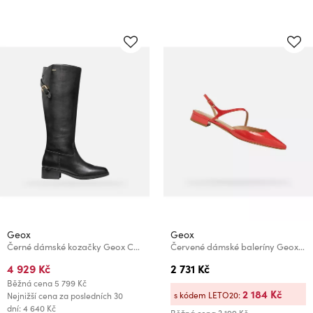
Geox
Geox
Černé dámské kozačky Geox Camexia NP
Červené dámské baleríny Geox Giselda15
4 929 Kč
2 731 Kč
Běžná cena
5 799 Kč
2 184 Kč
s kódem LETO20:
Nejnižší cena za posledních 30
dní: 4 640 Kč