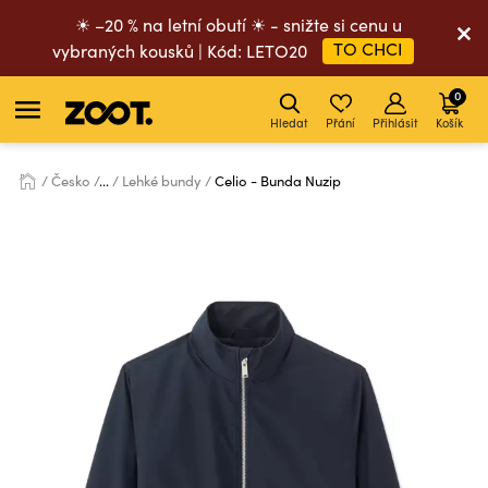
☀ –20 % na letní obutí ☀ - snižte si cenu u
TO CHCI
vybraných kousků | Kód: LETO20
0
Hledat
Přání
Přihlásit
Košík
Česko
...
Lehké bundy
Celio - Bunda Nuzip