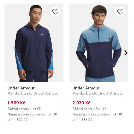
Under Armour
Under Armour
Pánská bunda Under Armour UA Velociti Storm Hooded Jkt-BLU
Pánská bunda Under Armour UA Tech Utility Woven Jckt-BLU
1 869 Kč
2 039 Kč
Běžná cena
2 199 Kč
Běžná cena
2 399 Kč
Nejnižší cena za posledních 30
Nejnižší cena za posledních 30
dní: 1 529 Kč
dní: 1 853 Kč