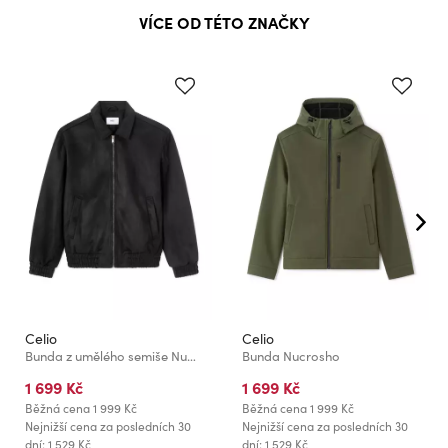
VÍCE OD TÉTO ZNAČKY
Celio
Celio
Bunda z umělého semiše Nupinch
Bunda Nucrosho
1 699 Kč
1 699 Kč
Běžná cena
1 999 Kč
Běžná cena
1 999 Kč
Nejnižší cena za posledních 30
Nejnižší cena za posledních 30
dní: 1 529 Kč
dní: 1 529 Kč