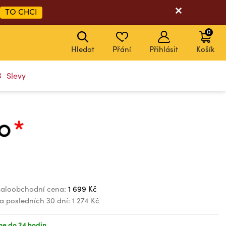
TO CHCI
0
Hledat
Přání
Přihlásit
Košík
Slevy
p
aloobchodní cena:
1 699 Kč
za posledních 30 dní:
1 274 Kč
e do 24 hodin