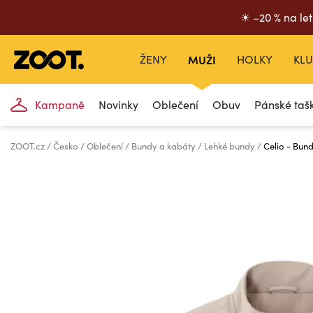
☀ –20 % na let
ŽENY
MUŽI
HOLKY
KLU
Kampaně
Novinky
Oblečení
Obuv
Pánské taš
ZOOT.cz
Česko
Oblečení
Bundy a kabáty
Lehké bundy
Celio - Bun