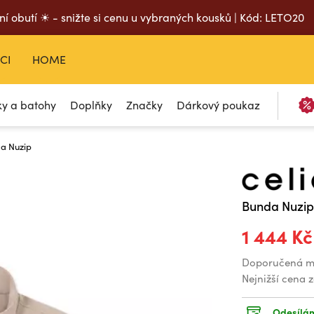
ní obutí ☀ - snižte si cenu u vybraných kousků | Kód: LETO20
CI
HOME
ky a batohy
Doplňky
Značky
Dárkový poukaz
da Nuzip
Bunda Nuzi
1 444 Kč
Doporučená m
Nejnižší cena 
Odesílám