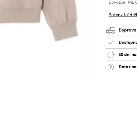
Dovozce: ML C
Pokyny k údrž
Doprava
Dostupno
30 dní na
Dotaz na