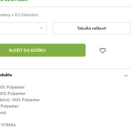
vedeny v EU číslování.
Tabulka velikostí
VLOŽIT DO KOŠÍKU
oduktu
00% Polyester
00% Polyester
kávů: 100% Polyester
 Polyester
ová
 1178564