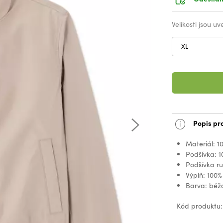
Velikosti jsou u
XL
Popis pr
Materiál: 1
Podšívka: 1
Podšívka ru
Výplň: 100%
Barva: béž
Kód produktu: