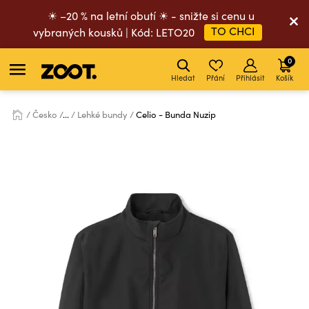
☀ –20 % na letní obutí ☀ - snižte si cenu u
TO CHCI
vybraných kousků | Kód: LETO20
0
Hledat
Přání
Přihlásit
Košík
Česko
...
Lehké bundy
Celio - Bunda Nuzip