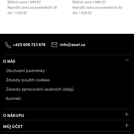
Běžná cena
1 999 Kč
Běžná cena
1 999 Kč
Nejnižší cena za posledních 30
Nejnižší cena za posledních 30
dní: 1 529 Kč
dní: 1 529 Kč
+420 606 723 678
info@zoot.cz
O NÁS
Obchodní podmínky
Zásady použití cookies
Zásady zpracování osobních údajů
Kontakt
O NÁKUPU
MŮJ ÚČET