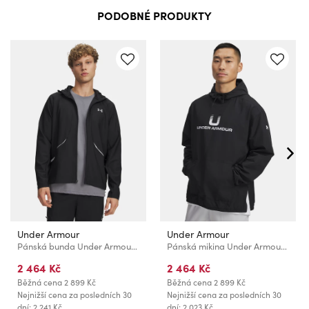
PODOBNÉ PRODUKTY
Under Armour
Under Armour
Pánská bunda Under Armour UA Unstoppable Woven Jacket-BLK
Pánská mikina Under Armour UA Unstoppable Wvn Hoodie-BLK
2 464 Kč
2 464 Kč
Běžná cena
2 899 Kč
Běžná cena
2 899 Kč
Nejnižší cena za posledních 30
Nejnižší cena za posledních 30
dní: 2 241 Kč
dní: 2 023 Kč