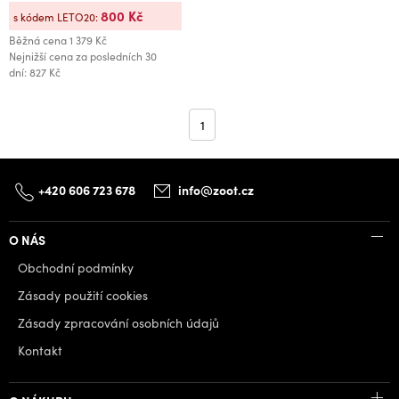
800 Kč
s kódem LETO20:
Běžná cena
1 379 Kč
Nejnižší cena za posledních 30
dní: 827 Kč
1
+420 606 723 678
info@zoot.cz
O NÁS
Obchodní podmínky
Zásady použití cookies
Zásady zpracování osobních údajů
Kontakt