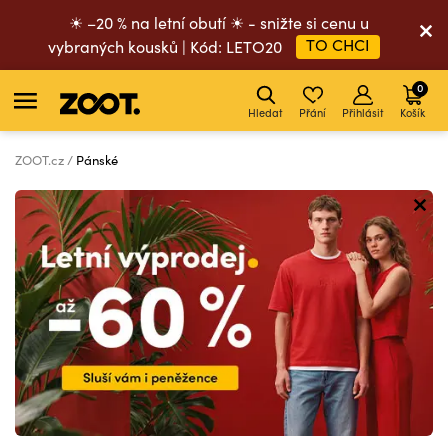
☀ –20 % na letní obutí ☀ - snižte si cenu u
TO CHCI
vybraných kousků | Kód: LETO20
0
Hledat
Přání
Přihlásit
Košík
ZOOT.cz
Pánské