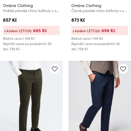
Ombre Clothing
Ombre Clothing
Hnědé pánské chino kalhoty s ozdobným páskem Ombre Clothing
Černé pánské chino kalhoty s ozdobným páskem Ombre Clothing
857 Kč
873 Kč
685 Kč
698 Kč
s kódem LETO20:
s kódem LETO20:
Běžná cena
1 109 Kč
Běžná cena
1 109 Kč
Nejnižší cena za posledních 30
Nejnižší cena za posledních 30
dní: 739 Kč
dní: 739 Kč