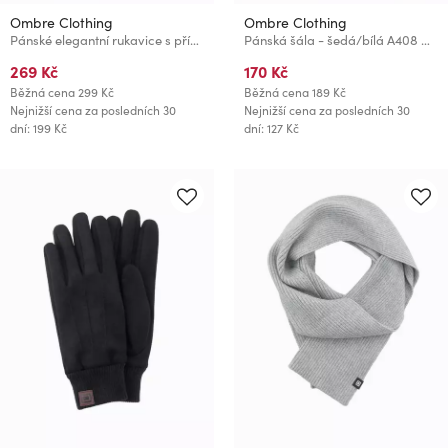
Ombre Clothing
Ombre Clothing
Pánské elegantní rukavice s příměsí vlny Ombre Clothing
Pánská šála - šedá/bílá A408 Ombre Clothing
269 Kč
170 Kč
Běžná cena
299 Kč
Běžná cena
189 Kč
Nejnižší cena za posledních 30
Nejnižší cena za posledních 30
dní: 199 Kč
dní: 127 Kč