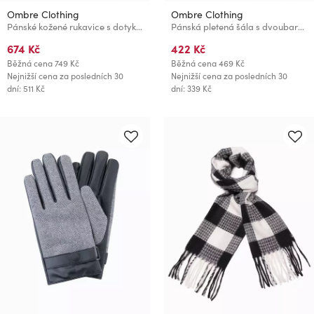
Ombre Clothing
Ombre Clothing
Pánské kožené rukavice s dotykovou funkcí - tmavě hnědé V2 OM-ACGL-0128 Ombre Clothing
Pánská pletená šála s dvoubarevnými pruhy šedá a černá Ombre Clothing
674 Kč
422 Kč
Běžná cena
749 Kč
Běžná cena
469 Kč
Nejnižší cena za posledních 30
Nejnižší cena za posledních 30
dní: 511 Kč
dní: 339 Kč