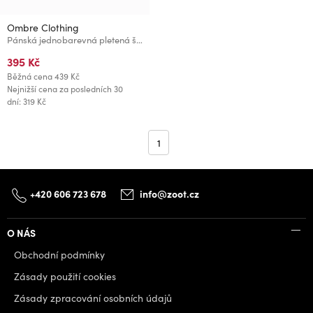
Ombre Clothing
Pánská jednobarevná pletená šála s žebrováním černá Ombre Clothing
395 Kč
Běžná cena
439 Kč
Nejnižší cena za posledních 30
dní: 319 Kč
1
+420 606 723 678
info@zoot.cz
O NÁS
Obchodní podmínky
Zásady použití cookies
Zásady zpracování osobních údajů