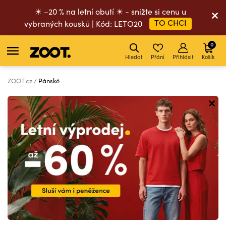
☀ –20 % na letní obutí ☀ - snižte si cenu u
TO CHCI
vybraných kousků | Kód: LETO20
0
Hledat
Přání
Přihlásit
Košík
ZOOT.cz
Pánské