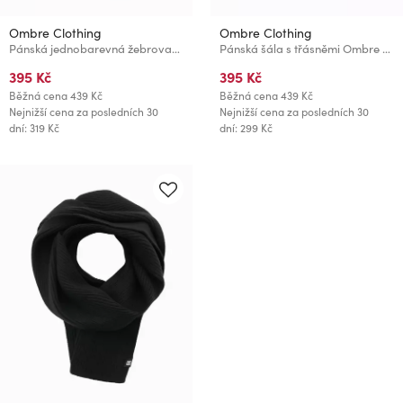
Ombre Clothing
Ombre Clothing
Pánská jednobarevná žebrovaná pletená šála světle hnědá Ombre Clothing
Pánská šála s třásněmi Ombre Clothing
395 Kč
395 Kč
Běžná cena
439 Kč
Běžná cena
439 Kč
Nejnižší cena za posledních 30
Nejnižší cena za posledních 30
dní: 319 Kč
dní: 299 Kč