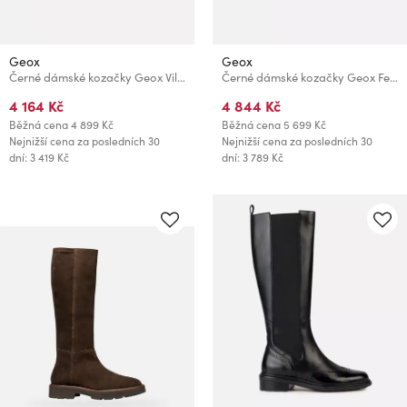
Geox
Geox
Černé dámské kozačky Geox Vilde
Černé dámské kozačky Geox Felicity Np Abx
4 164 Kč
4 844 Kč
Běžná cena
4 899 Kč
Běžná cena
5 699 Kč
Nejnižší cena za posledních 30
Nejnižší cena za posledních 30
dní: 3 419 Kč
dní: 3 789 Kč