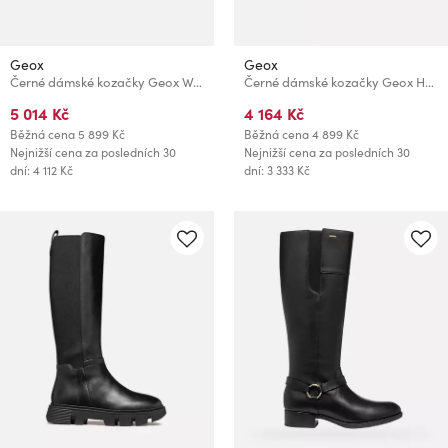
Geox
Geox
Černé dámské kozačky Geox Walk Pleasure 55
Černé dámské kozačky Geox Hoara
5 014 Kč
4 164 Kč
Běžná cena
5 899 Kč
Běžná cena
4 899 Kč
Nejnižší cena za posledních 30
Nejnižší cena za posledních 30
dní: 4 112 Kč
dní: 3 333 Kč