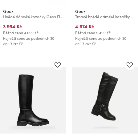
Geox
Geox
Hnědé dámské kozačky Geox Eliebeth
Tmavě hnědé dámské kozačky Geox Camexia
3 994 Kč
4 674 Kč
Běžná cena
4 699 Kč
Běžná cena
5 499 Kč
Nejnižší cena za posledních 30
Nejnižší cena za posledních 30
dní: 3 212 Kč
dní: 3 762 Kč