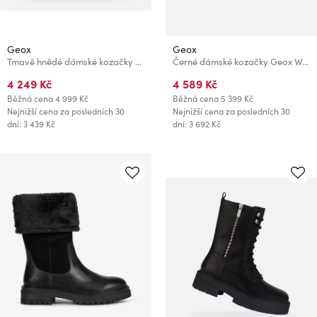
Geox
Geox
Tmavě hnědé dámské kozačky Geox Norize
Černé dámské kozačky Geox Walk Pleasure
4 249 Kč
4 589 Kč
Běžná cena
4 999 Kč
Běžná cena
5 399 Kč
Nejnižší cena za posledních 30
Nejnižší cena za posledních 30
dní: 3 439 Kč
dní: 3 692 Kč