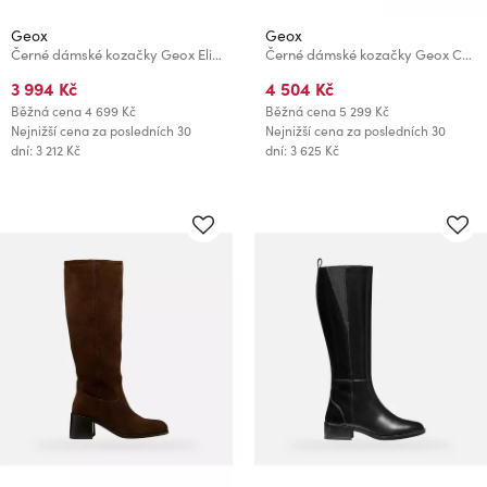
Geox
Geox
Černé dámské kozačky Geox Eliebeth
Černé dámské kozačky Geox Catria
3 994 Kč
4 504 Kč
Běžná cena
4 699 Kč
Běžná cena
5 299 Kč
Nejnižší cena za posledních 30
Nejnižší cena za posledních 30
dní: 3 212 Kč
dní: 3 625 Kč