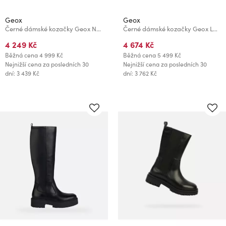
Geox
Geox
Černé dámské kozačky Geox Norize
Černé dámské kozačky Geox Larysse
4 249 Kč
4 674 Kč
Běžná cena
4 999 Kč
Běžná cena
5 499 Kč
Nejnižší cena za posledních 30
Nejnižší cena za posledních 30
dní: 3 439 Kč
dní: 3 762 Kč