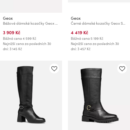
Geox
Geox
Béžové dámské kozačky Geox Serilda
Černé dámské kozačky Geox Spherica Ec7
3 909 Kč
4 419 Kč
Běžná cena
4 599 Kč
Běžná cena
5 199 Kč
Nejnižší cena za posledních 30
Nejnižší cena za posledních 30
dní: 3 145 Kč
dní: 3 457 Kč