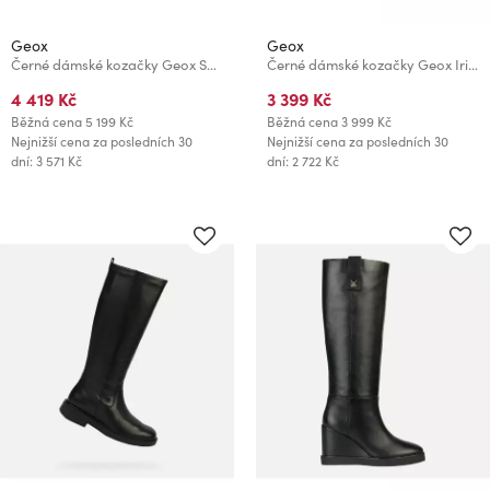
Geox
Geox
Černé dámské kozačky Geox Spherica Ec7
Černé dámské kozačky Geox Iridea
4 419 Kč
3 399 Kč
Běžná cena
5 199 Kč
Běžná cena
3 999 Kč
Nejnižší cena za posledních 30
Nejnižší cena za posledních 30
dní: 3 571 Kč
dní: 2 722 Kč