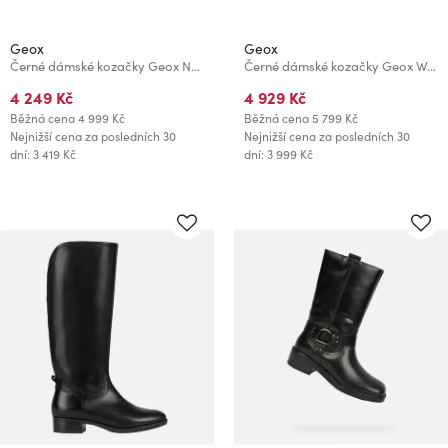
Geox
Geox
Černé dámské kozačky Geox New Asheel
Černé dámské kozačky Geox Walk Pleasure 85
4 249 Kč
4 929 Kč
Běžná cena
4 999 Kč
Běžná cena
5 799 Kč
Nejnižší cena za posledních 30
Nejnižší cena za posledních 30
dní: 3 419 Kč
dní: 3 999 Kč