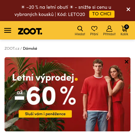
☀ –20 % na letní obutí ☀ - snižte si cenu u
TO CHCI
vybraných kousků | Kód: LETO20
0
Hledat
Přání
Přihlásit
Košík
ZOOT.cz
Dámské