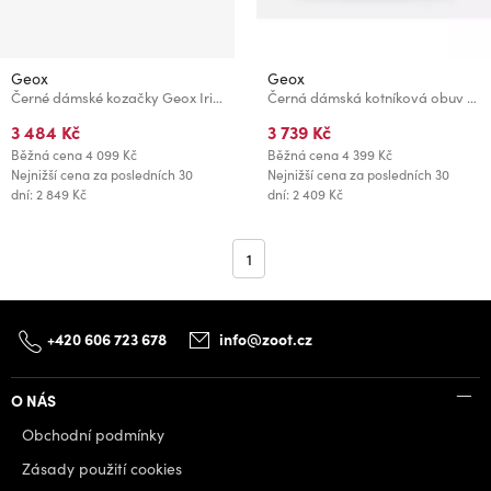
Geox
Geox
Černé dámské kozačky Geox Iridea
Černá dámská kotníková obuv Geox Spherica EC7
3 484 Kč
3 739 Kč
Běžná cena
4 099 Kč
Běžná cena
4 399 Kč
Nejnižší cena za posledních 30
Nejnižší cena za posledních 30
dní: 2 849 Kč
dní: 2 409 Kč
1
+420 606 723 678
info@zoot.cz
O NÁS
Obchodní podmínky
Zásady použití cookies