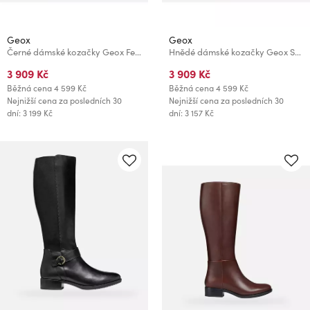
Geox
Geox
Černé dámské kozačky Geox Felicity
Hnědé dámské kozačky Geox Serilda
3 909 Kč
3 909 Kč
Běžná cena
4 599 Kč
Běžná cena
4 599 Kč
Nejnižší cena za posledních 30
Nejnižší cena za posledních 30
dní: 3 199 Kč
dní: 3 157 Kč