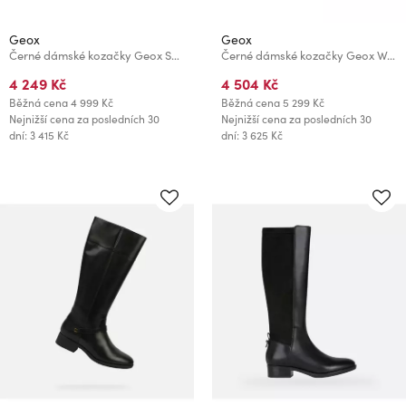
Geox
Geox
Černé dámské kozačky Geox Spherica EC1
Černé dámské kozačky Geox Wedge
4 249 Kč
4 504 Kč
Běžná cena
4 999 Kč
Běžná cena
5 299 Kč
Nejnižší cena za posledních 30
Nejnižší cena za posledních 30
dní: 3 415 Kč
dní: 3 625 Kč