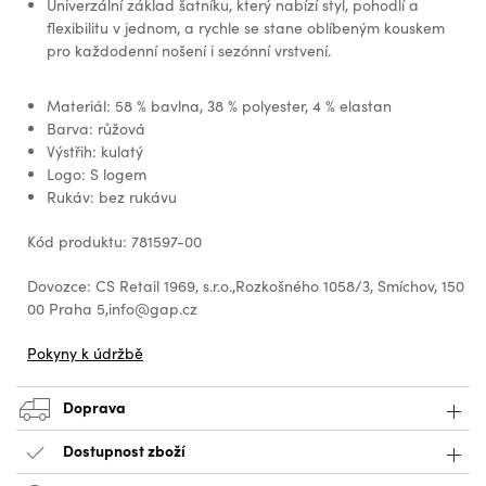
Univerzální základ šatníku, který nabízí styl, pohodlí a
flexibilitu v jednom, a rychle se stane oblíbeným kouskem
pro každodenní nošení i sezónní vrstvení.
Materiál: 58 % bavlna, 38 % polyester, 4 % elastan
Barva: růžová
Výstřih: kulatý
Logo: S logem
Rukáv: bez rukávu
Kód produktu: 781597-00
Dovozce: CS Retail 1969, s.r.o.,Rozkošného 1058/3, Smíchov, 150
00 Praha 5,info@gap.cz
Pokyny k údržbě
Doprava
Dostupnost zboží