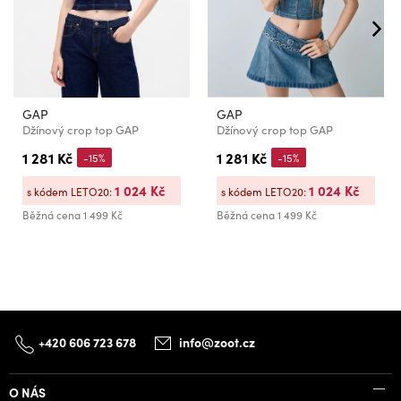
GAP
GAP
Džínový crop top GAP
Džínový crop top GAP
1 281 Kč
1 281 Kč
-15%
-15%
1 024 Kč
1 024 Kč
s kódem LETO20:
s kódem LETO20:
Běžná cena
1 499 Kč
Běžná cena
1 499 Kč
+420 606 723 678
info@zoot.cz
O NÁS