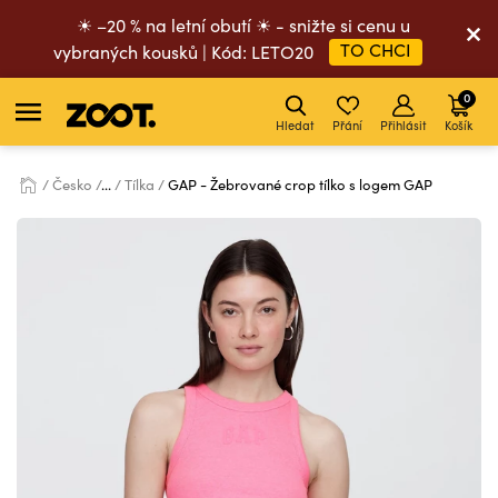
☀ –20 % na letní obutí ☀ - snižte si cenu u
TO CHCI
vybraných kousků | Kód: LETO20
0
Hledat
Přání
Přihlásit
Košík
Česko
...
Tílka
GAP - Žebrované crop tílko s logem GAP