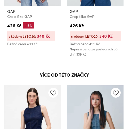
GAP
GAP
Crop tílko GAP
Crop tílko GAP
426 Kč
426 Kč
-15%
340 Kč
340 Kč
s kódem LETO20:
s kódem LETO20:
Běžná cena
499 Kč
Běžná cena
499 Kč
Nejnižší cena za posledních 30
dní: 339 Kč
VÍCE OD TÉTO ZNAČKY