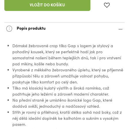
VLOŽIT DO KOŠÍKU
Popis produktu
Dámské žebrované crop tílko Gap s logem je stylový a
pohodlný kousek, který se perfektně hodí jak pro
samostatné nošení během teplejších dnů, tak i pro vrstvení
pod mikiny, košile nebo bundy.
Vyrobené z měkkého žebrovaného úpletu, který se příjemně
přizpůsobí tělu a zároveň umožňuje volnost pohybu,
poskytuje tílko komfort po celý den.
Tílko má klasický kulatý výstřih a široká ramínka, což
podtrhuje jeho ležérní a zároveň moderní charakter.
Na přední straně je umístěno ikonické logo Gap, které
dodává svěží, jednoduchý a nadčasový vzhled.
Střih je rovný a přiléhavý, kratší délka sahá nad boky, což z
něj dělá ideální doplněk ke kalhotám a sukním s vysokým
pasem.